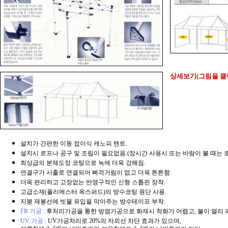
상세보기(그림을 클
설치가 간편한 이동 접이식 캐노피 텐트.
설치시 로프나 공구 및 조립이 필요없음.(장시간 사용시 또는 바람이 불 때는 
최상급의 분체도장 코팅으로 녹에 더욱 강해짐.
연결구가 사출로 연결되어 삐걱거림이 없고 더욱 튼튼함.
더욱 편리하고 고장없는 반영구적인 신형 스톱핀 장착.
고급소재(
폴리에스터 옥스퍼드)
의 방수코팅 원단 사용.
지붕 재봉선에 빗물 유입을 막아주는 방수테이프 부착.
FR 가공 :
후처리가공을 통한 방염가공으로 화재시 착화가 어렵고, 불이 멀리 
UV 가공 :
UV가공처리로 20%의 자외선 차단 효과가 있으며,