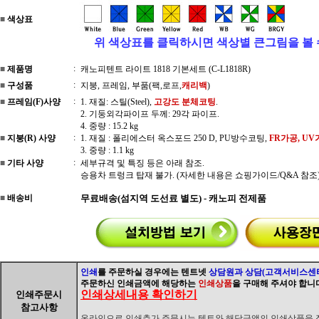
■
색상표
위 색상표를 클릭하시면 색상별 큰그림을 볼 
:
■
제품명
캐노피텐트 라이트 1818 기본세트 (C-L1818R)
:
■
구성품
지붕, 프레임, 부품(팩,로프,
캐리백
)
:
■
프레임(F)사양
1. 재질: 스틸(Steel),
고강도 분체코팅
.
2. 기둥외각파이프 두께: 29각 파이프.
4. 중량 : 15.2 kg
:
■
지붕(R) 사양
1. 재질 : 폴리에스터 옥스포드 250 D, PU방수코팅,
FR가공, U
3. 중량 : 1.1 kg
:
■
기타 사양
세부규격 및 특징 등은 아래 참조.
승용차 트렁크 탑재 불가. (자세한 내용은 쇼핑가이드/Q&A 참조
■
배송비
무료배송(섬지역 도선료 별도) - 캐노피 전제품
인쇄
를 주문하실 경우에는 텐트넷
상담원과 상담(고객서비스센터
주문하신 인쇄금액에 해당하는
인쇄상품
을 구매해 주셔야 합니
인쇄상세내용 확인하기
인쇄주문시
참고사항
온라인으로 인쇄추가 주문시는 텐트와 해당금액의 인쇄상품을 