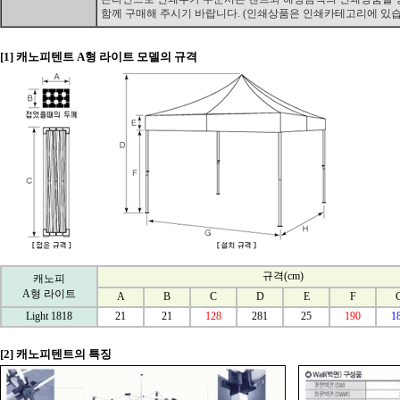
함께 구매해 주시기 바랍니다. (인쇄상품은 인쇄카테고리에 있습
[1] 캐노피텐트 A형 라이트 모델의 규격
규격(cm)
캐노피
A형 라이트
A
B
C
D
E
F
Light 1818
21
21
128
281
25
190
1
[2] 캐노피텐트의 특징