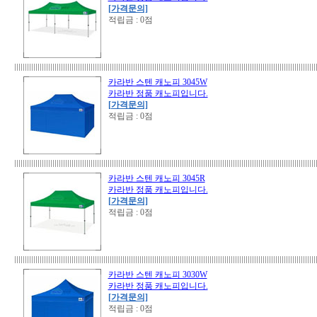
[가격문의]
적립금 : 0점
카라반 스텐 캐노피 3045W
카라반 정품 캐노피입니다.
[가격문의]
적립금 : 0점
카라반 스텐 캐노피 3045R
카라반 정품 캐노피입니다.
[가격문의]
적립금 : 0점
카라반 스텐 캐노피 3030W
카라반 정품 캐노피입니다.
[가격문의]
적립금 : 0점