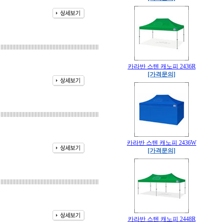
카라반 스텐 캐노피 2436R
[가격문의]
카라반 스텐 캐노피 2436W
[가격문의]
카라반 스텐 캐노피 2448R