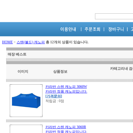
HOME
>
스텐(볼드) 캐노피
총 12개의 상품이 있습니다.
매장 베스트
카테고리내 검
이미지
상품정보
카라반 스텐 캐노피 3060W
카라반 정품 캐노피입니다.
[가격문의]
적립금 : 0점
카라반 스텐 캐노피 3060R
카라반 정품 캐노피입니다.