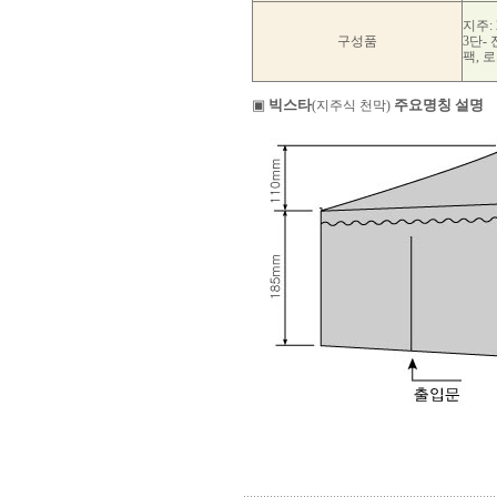
지주: 
구성품
3단-
팩, 
▣
빅스타
주요명칭 설명
(지주식 천막)