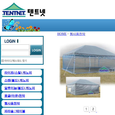
HOME
>
행사용천막
라이트(스틸) 캐노피
스텐(볼드) 캐노피
알루미늄(볼드) 캐노피
몽골(마큐)천막
행사용천막
파라솔 / 테이블