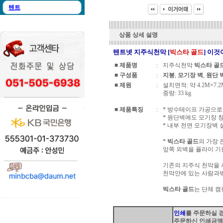
텐트
상품 상세 설명
텐트넷 지주식천막 [
빅스타 골드
] 이
■
제품명
:
지주식천막
빅스타 골
■
구성품
:
지붕
,
모기장 벽
,
원단 
■
제원
:
설치면적: 약 4.2M×7.2
중량: 33 kg
■
제품특징
:
* 방수테이프 가공으로
* 원단벽에도 모기장 창
* 내부 전면 모기장벽 
*
빅스타 골드
의 가장 
앞쪽 외벽을 플라이 기
기존의 지주식 천막을 
천막안에 있는 사람과밖
빅스타 골드
는 단체 
인쇄
를 주문하실 
주문하신 인쇄금액