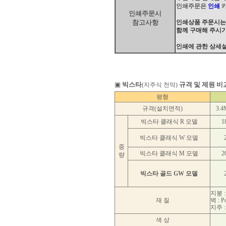
인쇄주문은
인쇄
카
인쇄주문시
참고사항
인쇄상품 주문시는
함께 구매해 주시기
인쇄에 관한 상세설
▣
빅스타
규격 및 제원 비
(지주식 천막)
평형
규격(설치면적)
3.4
빅스타 클래식 R 모델
1
빅스타 클래식 W 모델
중
빅스타 클래식 M 모델
2
량
빅스타 골드 GW 모델
지붕 :
재 질
벽 : P
지주 :
색 상